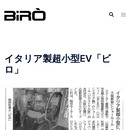
コ
ン
テ
ン
ツ
へ
ス
イタリア製超小型EV「ビ
キ
ッ
ロ」
プ