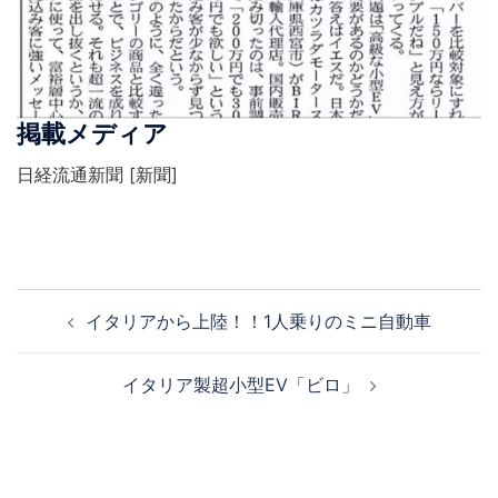
掲載メディア
日経流通新聞 [新聞]
投
イタリアから上陸！！1人乗りのミニ自動車
稿
ナ
イタリア製超小型EV「ビロ」
ビ
ゲ
ー
シ