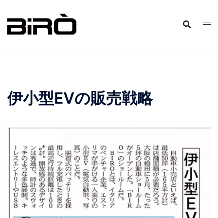
コ
ン
テ
ン
ツ
へ
ス
伊小型EVの販売戦略
キ
ッ
プ