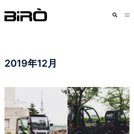
コ
ン
テ
ン
ツ
へ
ス
キ
2019年12月
ッ
プ