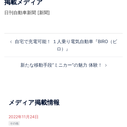
掲載メディア
日刊自動車新聞 [新聞]
投
自宅で充電可能！ １人乗り電気自動車『BIRO（ビ
稿
ロ）』
ナ
ビ
新たな移動手段“ミニカー”の魅力 体験！
ゲ
ー
シ
ョ
ン
メディア掲載情報
2022年11月24日
その他