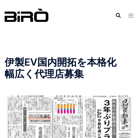
コ
ン
テ
ン
ツ
へ
ス
伊製EV国内開拓を本格化
キ
ッ
幅広く代理店募集
プ