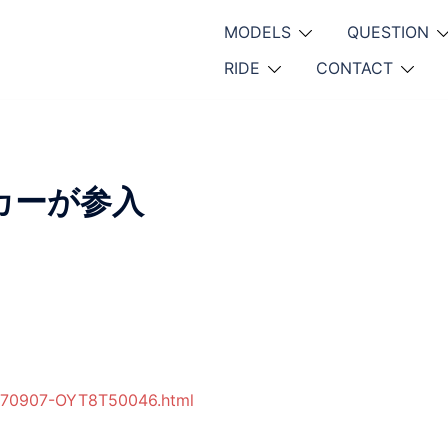
MODELS
QUESTION
RIDE
CONTACT
カーが参入
20170907-OYT8T50046.html