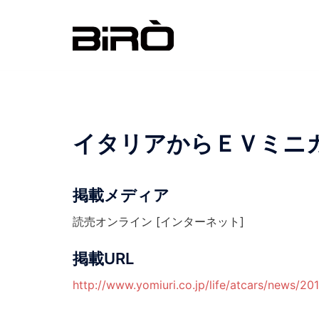
コ
ン
テ
ン
ツ
へ
ス
イタリアからＥＶミニ
キ
ッ
プ
掲載メディア
読売オンライン [インターネット]
掲載URL
http://www.yomiuri.co.jp/life/atcars/news/