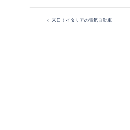
投
来日！イタリアの電気自動車
稿
ナ
ビ
ゲ
ー
シ
ョ
ン