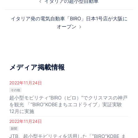
イタリアの超小型自動車
稿
ナ
イタリア発の電気自動車「BIRO」日本1号店が大阪に
ビ
オープン
ゲ
ー
シ
ョ
ン
メディア掲載情報
2022年11月24日
その他
超小型モビリティ“BIRO（ビロ）”でクリスマスの神戸
を観光 「“BIRO”KOBEまちエコドライブ」実証実験
12月に実施
2022年11月24日
新聞
JTB、超小型モビリティを活用した「”BIRO”KOBE ま