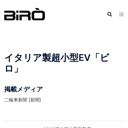
コ
ン
テ
ン
ツ
へ
ス
イタリア製超小型EV「ビ
キ
ッ
ロ」
プ
掲載メディア
二輪車新聞 [新聞]
投