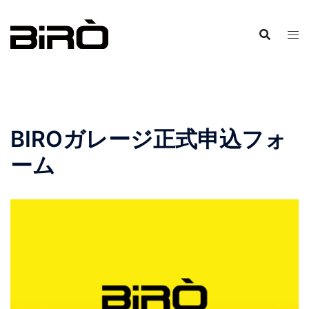
コ
ン
テ
ン
ツ
へ
ス
BIROガレージ正式申込フォ
キ
ッ
ーム
プ